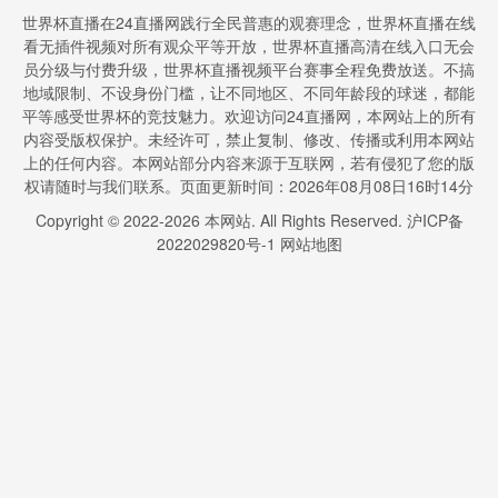
世界杯直播在24直播网践行全民普惠的观赛理念，世界杯直播在线
看无插件视频对所有观众平等开放，世界杯直播高清在线入口无会
员分级与付费升级，世界杯直播视频平台赛事全程免费放送。不搞
地域限制、不设身份门槛，让不同地区、不同年龄段的球迷，都能
平等感受世界杯的竞技魅力。欢迎访问24直播网，本网站上的所有
内容受版权保护。未经许可，禁止复制、修改、传播或利用本网站
上的任何内容。本网站部分内容来源于互联网，若有侵犯了您的版
权请随时与我们联系。页面更新时间：2026年08月08日16时14分
Copyright © 2022-
2026
本网站. All Rights Reserved.
沪ICP备
2022029820号-1
网站地图