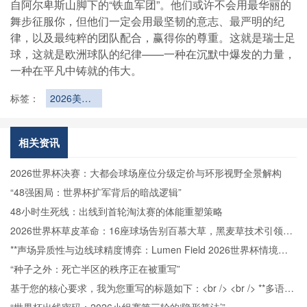
自阿尔卑斯山脚下的“铁血军团”。他们或许不会用最华丽的
舞步征服你，但他们一定会用最坚韧的意志、最严明的纪
律，以及最纯粹的团队配合，赢得你的尊重。这就是瑞士足
球，这就是欧洲球队的纪律——一种在沉默中爆发的力量，
一种在平凡中铸就的伟大。
标签：
2026美加
墨世界杯揭
幕战：赛后
发布会五大
相关资讯
悬念直击
2026世界杯决赛：大都会球场座位分级定价与环形视野全景解构
“48强困局：世界杯扩军背后的暗战逻辑”
48小时生死线：出线到首轮淘汰赛的体能重塑策略
2026世界杯草皮革命：16座球场告别百慕大草，黑麦草技术引领生
态新篇章
**声场异质性与边线球精度博弈：Lumen Field 2026世界杯情境下
的战术响应机制研究**
“种子之外：死亡半区的秩序正在被重写”
基于您的核心要求，我为您重写的标题如下：<br /> <br /> **多语言