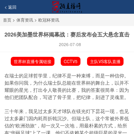
< 返回
首页
>
体育资讯
>
欧冠杯资讯
2026美加墨世界杯揭幕战：赛后发布会五大悬念直击
2026-07-08
世界杯直播专属链接
CCTV5
主队VS客队直播
在瑞士的足球哲学里，纪律不是一种束缚，而是一种信仰。
如果你问我，为什么瑞士队总能在世界杯的舞台上，以并不
耀眼的星光，打出令人敬畏的比赛，我的答案很简单：因为
他们把团队配合，写进了骨子里，把纪律，刻进了灵魂里。
三十年来，我见过太多天才球队在镁光灯下昙花一现，也见
过太多豪门因内耗而折戟沉沙。但瑞士队，这个常被外界低
估的“欧洲劲旅”，却一次又一次地，用最朴素的方式，给所
有“华丽足球”上了一课。他们不依赖某个超级巨星的灵光一