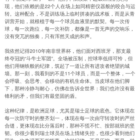
现，他们依赖的是22个人在场上如同精密仪器般的咬合与运
转。这种配合，不是训练场上临时拼凑的战术板，而是从青
训营开始，就根植于每一个球员血液里的默契。每一次传
球，每一次跑位，每一次补防，都像是一首无声的交响乐，
没有突兀的独奏，只有浑然天成的和声。
我依然记得2010年南非世界杯，他们面对西班牙，那支最
终夺冠的“斗牛士军团”。全场被压制，控球率低得可怜，但
他们用钢铁般的纪律，筑起了一道让所有进攻者绝望的城
墙。那一刻，我看到的不是11个球员，而是一个整体，一个
会呼吸、会思考、会移动的有机生命体。当皮球在他们脚
下，那种冷静与耐心，仿佛在告诉全世界：我们也许没有最
锋利的矛，但我们有最坚固的盾。
这种纪律，是欧洲足球，尤其是瑞士足球的底色。它体现在
每一次防守时的整齐划一，体现在每一次由守转攻时的严丝
合缝，更体现在比分落后时，那种不慌不忙、按部就班的坚
韧。你很少看到瑞士球员在场上情绪失控，也很少看到他们