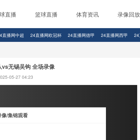
球直播
篮球直播
体育资讯
录像回放
24直播网中超
24直播网欧冠杯
24直播网德甲
24直播网西甲
2
24直播网中甲
24直播网日职联
24直播网韩K联
vs无锡吴钩 全场录像
025-05-27 04:23
录像/集锦观看