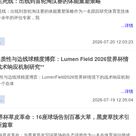
时生死线：出线到首轮淘汰赛的体能重塑策略
”
生死线：出线到首轮淘汰赛的体能重塑策略作为一名跟踪研究体育竞技体
十余年的评估专家，我
...详情
生
2026-07-20 12:03:23
线
汰
异质性与边线球精度博弈：Lumen Field 2026世界杯情
重
术响应机制研究**
性与边线球精度博弈：LumenField2026世界杯情境下的战术响应机制
一个在体
...详情
质
2026-07-19 12:35:04
球
：
世界杯草皮革命：16座球场告别百慕大草，黑麦草技术引
新篇章
26
境
世界杯草皮革命：当黑麦草改写绿茵场的生态诗篇作为一名在体育评估领域