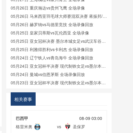
05月26日 重庆瀚达vs贵州飞鹰 全场录像
05月26日 马来西亚羽毛球大师赛混双决赛 蒋振邦/魏
雅欣vs冯彦哲/黄东萍 全场录像回放
05月26日 赫罗纳vs马德里竞技 全场录像回放
05月25日 皇家贝蒂斯vs瓦伦西亚 全场录像
05月25日 亚女冠杯决赛 墨尔本城女足vs武汉车谷江
大女足 全场录像回放
05月25日 利雅得胜利vs卡利杰 全场录像回放
05月24日 辽宁铁人vs青岛海牛 全场录像回放
05月24日 亚女冠杯半决赛 现代制铁女足vs墨尔本城
女足 全场录像
05月24日 曼城vs伯恩茅斯 全场录像回放
05月23日 亚女冠杯半决赛 现代制铁女足vs墨尔本城
女足 全场录像
05月23日 欧联杯决赛 热刺vs曼联 全场录像
相关赛事
05月23日 广西平果vs成都蓉城 全场录像回放
05月22日 深圳青年人vs大连英博 全场录像回放
05月22日 亚女冠杯半决赛 武汉车谷江大女足vs胡志
巴西甲
08-09 03:00
明市女足 全场录像
05月22日 陕西联合vs武汉三镇 全场录像回放
格雷米奥
圣保罗
vs
05月21日 维罗纳vs科莫 全场录像回放