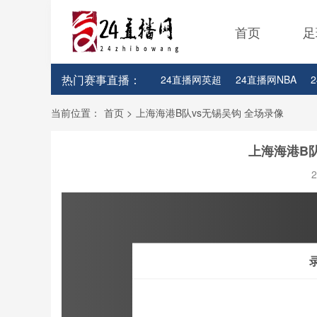
首页
足
热门赛事直播：
24直播网英超
24直播网NBA
24直播网亚洲杯
24直播网世亚预
当前位置：
首页
>
上海海港B队vs无锡吴钩 全场录像
上海海港B队
2