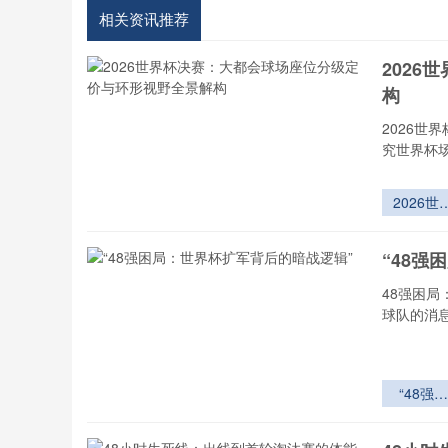
相关资讯推荐
202
构
2026
究世界杯
2026世
杯决赛：
都会球场
“48强
位分级定
与环形视
48强困局
全景解
球队的消
“48强困
局：世界
扩军背后