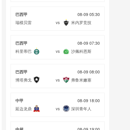
05月21日 佛罗伦萨vs博洛尼亚 全场录像回放
巴西甲
08-09 05:30
05月21日 罗马vsAC米兰 全场录像
瑞模贝雷
米内罗竞技
vs
05月20日 塞尔塔vs巴列卡诺 全场录像回放
05月20日 巴塞罗那vs比利亚雷亚尔 全场录像回放
05月20日 塞维利亚vs皇家马德里 全场录像回放
巴西甲
08-09 07:30
05月19日 阿森纳vs纽卡斯尔联 全场录像
科里蒂巴
沙佩科恩斯
vs
巴西甲
08-09 08:00
博塔弗戈
弗鲁米嫩塞
vs
中甲
08-09 18:00
延边龙鼎
深圳青年人
vs
中超
08-09 19:00