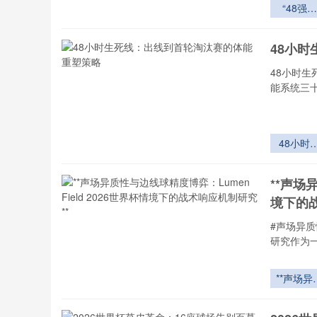
“48强困
局：世界
扩军背后
48小
暗战逻辑
48小时
能系统三
48小时
死线：出
到首轮淘
**声场
赛的体能
境下的战
塑策略
#声场异质
研究作为
**声场异
性与边线
精度博弈