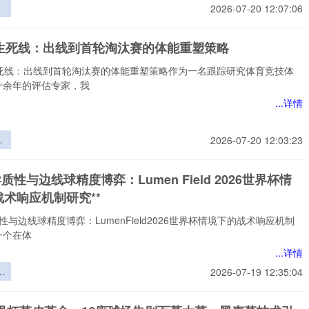
2026-07-20 12:07:06
杯
的
时生死线：出线到首轮淘汰赛的体能重塑策略
”
生死线：出线到首轮淘汰赛的体能重塑策略作为一名跟踪研究体育竞技体
十余年的评估专家，我
...详情
生
2026-07-20 12:03:23
线
汰
异质性与边线球精度博弈：Lumen Field 2026世界杯情
重
术响应机制研究**
性与边线球精度博弈：LumenField2026世界杯情境下的战术响应机制
一个在体
...详情
质
2026-07-19 12:35:04
球
：