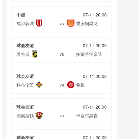
05月21日 佛罗伦萨vs博洛尼亚 全场录像回放
05月21日 罗马vsAC米兰 全场录像
中超
07-11 20:00
05月20日 塞尔塔vs巴列卡诺 全场录像回放
成都蓉城
重庆铜梁龙
vs
05月20日 巴塞罗那vs比利亚雷亚尔 全场录像回放
05月20日 塞维利亚vs皇家马德里 全场录像回放
球会友谊
07-11 20:00
维特斯
多蒙特业余队
vs
球会友谊
07-11 20:00
科布伦茨
希根
vs
球会友谊
07-11 20:00
德累斯顿
卡塞尔黑森
vs
球会友谊
07-11 20:00