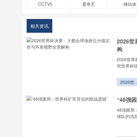
CCTV5
爱奇艺
咪咕体
相关资讯
202
构
2026
究世界杯
2026世
杯决赛：
都会球场
“48强
位分级定
与环形视
48强困局
全景解
球队的消