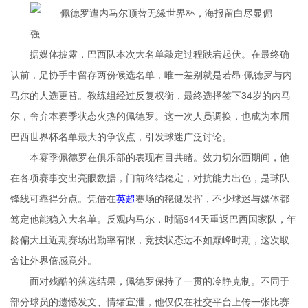
据媒体披露，巴西队本次大名单敲定过程跌宕起伏。在最终确
认前，足协手中留存两份候选名单，唯一差别就是若昂·佩德罗与内
马尔的人选更替。教练组经过反复权衡，最终选择签下34岁的内马
尔，舍弃本赛季状态火热的佩德罗。这一次人员调换，也成为本届
巴西世界杯名单最大的争议点，引发球迷广泛讨论。
本赛季佩德罗在俱乐部的表现有目共睹。效力切尔西期间，他
在各项赛事交出亮眼数据，门前终结稳定，对抗能力出色，是球队
锋线可靠得分点。凭借在
英超
赛场的稳健发挥，不少球迷与媒体都
笃定他能稳入大名单。反观内马尔，时隔944天重返巴西国家队，年
龄偏大且近期赛场出勤率有限，竞技状态远不如巅峰时期，这次取
舍让外界倍感意外。
面对残酷的落选结果，佩德罗保持了一贯的冷静克制。不同于
部分球员的遗憾发文、情绪宣泄，他仅仅在社交平台上传一张比赛