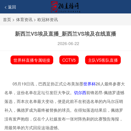
< 返回
首页
>
体育资讯
>
欧冠杯资讯
新西兰VS埃及直播_新西兰VS埃及在线直播
2026-06-22
世界杯直播专属链接
CCTV5
主队VS客队直播
05月19日讯，巴西足协正式公布美加墨
世界杯
26人最终参赛大
名单，这份名单在足坛引发巨大争议。
切尔西
前锋若昂·佩德罗遗憾
落选，而本次名单最大变动，便是此前不在初选名单的内马尔压哨
补入，佩德罗成为最终被替换的球员。在得知落选结果后，佩德罗
没有发声抱怨，仅在个人社媒发布一张对阵热刺的比赛预告海报，
用最简单的方式回应这场遗憾。