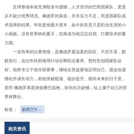
足球赛场本就充满取舍与遗憾，人才济济的巴西国家队，更是
从不缺少优秀球员。佩德罗的落选，并非实力不足，而是国家队战
术选择的结果。年轻是他最大资本，如今的失意只是职业生涯的小
小插曲。没有世界杯的夏天，也将成为他沉淀自我、打磨技术的蓄
力期。
一张简单的比赛海报，是佩德罗最温柔的回应。不悲不喜，默
默前行，这位年轻前锋用行动诠释职业素养。暂时告别国家队征
程，他将专注于俱乐部赛事，继续在英超赛场证明自己。愿这份遗
憾化作成长动力，助他突破瓶颈、稳步提升。期待未来的日子里，
若昂·佩德罗再度身披桑巴战袍，弥补此次缺憾，站上属于自己的世
界杯舞台。
标签：
新西兰VS
埃及直播新
西兰VS埃
及在线直播
相关资讯