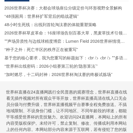
2026世界杯决赛：大都会球场座位分级定价与环形视野全景解构
“48强困局：世界杯扩军背后的暗战逻辑”
48小时生死线：出线到首轮淘汰赛的体能重塑策略
2026世界杯草皮革命：16座球场告别百慕大草，黑麦草技术引领生
态新篇章
**声场异质性与边线球精度博弈：Lumen Field 2026世界杯情境下
的战术响应机制研究**
“种子之外：死亡半区的秩序正在被重写”
基于您的核心要求，我为您重写的标题如下：<br /> <br /> **多语言
指令环境中的判罚通信可靠性：2026世界杯通信系统实战评估与反
“世界杯出线密码：2026小组赛第三轮的‘隐形算法’”
思**
“加时燃尽，十二码封神：2026世界杯淘汰赛的终极试炼场”
世界杯直播在24直播网践行全民普惠的观赛理念，世界杯直播在线
看无插件视频对所有观众平等开放，世界杯直播高清在线入口无会
员分级与付费升级，世界杯直播视频平台赛事全程免费放送。不搞
地域限制、不设身份门槛，让不同地区、不同年龄段的球迷，都能
平等感受世界杯的竞技魅力。欢迎访问24直播网，本网站上的所有
内容受版权保护。未经许可，禁止复制、修改、传播或利用本网站
上的任何内容。本网站部分内容来源于互联网，若有侵犯了您的版