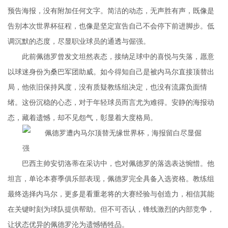
预告海报，没有附加任何文字。简洁的动态，无声胜有声，既像是
告别本次世界杯征程，也像是坚定宣告自己不会停下前进脚步。低
调沉默的态度，尽显职业球员的通透与倔强。
此前佩德罗曾发文坦然表态，接纳足球中的喜悦与失落，愿意
以球迷身份为桑巴军团助威。如今得知自己是被内马尔直接顶替出
局，他依旧保持风度，没有质疑教练组决定，也没有流露负面情
绪。这份沉稳的心态，对于年轻球员而言尤为难得。安静的海报动
态，藏着遗憾，却不见怨气，彰显着大度格局。
巴西主帅安切洛蒂在采访中，也对佩德罗的落选表达惋惜。他
坦言，单论本赛季俱乐部表现，佩德罗完全具备入选资格。教练组
最终选择内马尔，更多是看重老将的大赛经验与创造力，相信其能
在关键时刻为球队提供帮助。但不可否认，锋线激烈的内部竞争，
让状态优异的佩德罗沦为遗憾牺牲品。