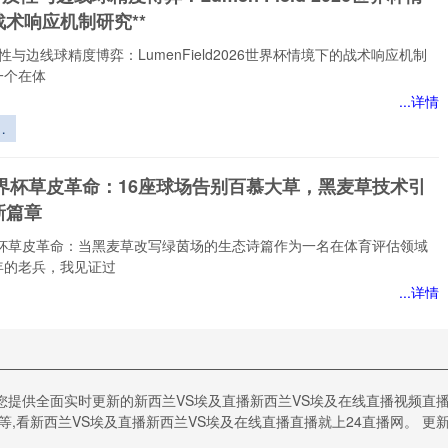
重
术响应机制研究**
性与边线球精度博弈：LumenField2026世界杯情境下的战术响应机制
一个在体
...详情
质
球
：
世界杯草皮革命：16座球场告别百慕大草，黑麦草技术引
新篇章
26
境
世界杯草皮革命：当黑麦草改写绿茵场的生态诗篇作为一名在体育评估领域
响
年的老兵，我见证过
究
...详情
黑麦草技术
引领生态新
篇章
之外：死亡半区的秩序正在被重写”
百
为您提供全面实时更新的新西兰VS埃及直播新西兰VS埃及在线直播视频
：死亡半区的秩序正在被重写站在球场边，看着眼前这支球队在训练场上
看新西兰VS埃及直播新西兰VS埃及在线直播直播就上24直播网。 更新时间1
，我不禁回想起三十年