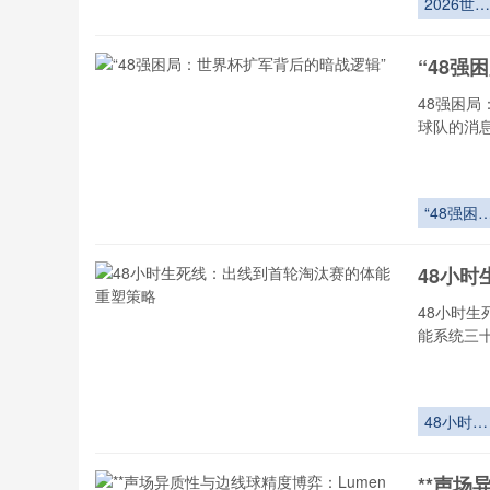
2026世界
杯决赛：
都会球场
“48强
位分级定
与环形视
48强困局
全景解构
球队的消
“48强困
局：世界
扩军背后
48小
暗战逻辑
48小时
能系统三
48小时生
死线：出
到首轮淘
**声场