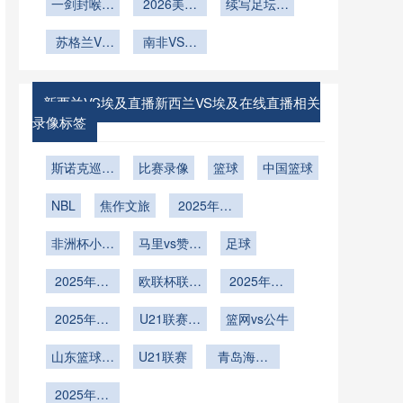
统触发率研
的用球调校
一剑封喉：
估与反思**
幕战：赛后
2026美加
全周期操作
西队能否打
续写足坛神
究：2026
2026世界
策略
发布会五大
墨世界杯主
破“五星魔
指南
话
年世界杯应
杯最燃逆转
苏格兰VS
办城市外币
南非VS韩
悬念直击
咒”？》
用前景的量
巴西苏格兰
时刻
国南非VS
兑换点
化预测**
VS巴西直
韩国直播
播
新西兰VS埃及直播新西兰VS埃及在线直播相关
录像标签
斯诺克巡回
比赛录像
篮球
中国篮球
锦标赛决赛
NBL
焦作文旅
2025年12
月23日
非洲杯小组
马里vs赞比
足球
赛A组第1
亚
2025年12
轮
欧联杯联赛
2025年12
月15日
阶段第6轮
月9日
2025年12
U21联赛决
篮网vs公牛
月6日
赛第6轮
山东篮球联
U21联赛
青岛海牛
赛总决赛第
U21
2025年11
4轮