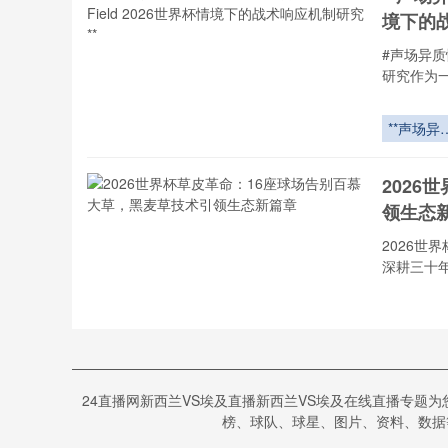
赛的体能
境下的战
塑策略
#声场异质
研究作为
**声场异
性与边线
精度博弈
2026
Lumen
领生态
Field 20
世界杯情
2026
下的战术
深耕三十
应机制研
**
2026世界
杯草皮革
命：16座
“种子
球场告别
24直播网新西兰VS埃及直播新西兰VS埃及在线直播专题
慕大草
种子之外
榜、球队、球星、图片、资料、数据等,
挥汗如雨