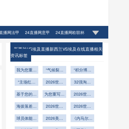
4直播网法甲
24直播网意甲
24直播网欧联杯
新西兰VS埃及直播新西兰VS埃及在线直播相关
资讯标签
我为您重写
“气候裂痕
“积分博弈
的标题如
下的草种暗
与淘汰逻
下：<br />
“主场红利
战：美加墨
2026世界
辑：美加墨
32强淘汰
重估：美加
<br /> **多
16城世界
杯技术解
世界杯的战
赛签位推
语言指令环
墨世界杯附
基于您的要
杯的百慕大
为您重写的
析：NRG
略分水岭与
演：2026
2026世界
境中的判罚
加赛的种子
求
与黑麦草抉
体育场可移
标题如下：
世界杯扩军
杯赛事运营
联赛重塑”
海拔落差与
通信可靠
位暗战”
动草皮系统
<br /> <br
2026世界
择”
新格局深度
深度剖析：
2026世界
/> **基于百
气压变量：
性：2026
的维护周期
杯改制：小
杯扩军赛程
梅赛德斯-
解析
场赛事的半
世界杯通信
墨西哥三座
球员体能面
优化与窗口
组第三名首
2026美加
奔驰球场可
《内马尔伤
下
自动越位系
系统实战评
世界杯球场
临极限挑战
获晋级资格
墨世界杯揭
结构设计
开合屋顶的
愈复出！巴