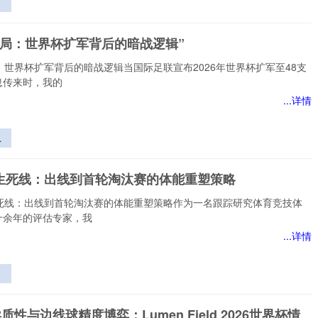
大
座
困局：世界杯扩军背后的暗战逻辑”
价
野
：世界杯扩军背后的暗战逻辑当国际足联宣布2026年世界杯扩军至48支
息传来时，我的
...详情
杯
的
时生死线：出线到首轮淘汰赛的体能重塑策略
”
生死线：出线到首轮淘汰赛的体能重塑策略作为一名跟踪研究体育竞技体
十余年的评估专家，我
...详情
线
汰
异质性与边线球精度博弈：Lumen Field 2026世界杯情