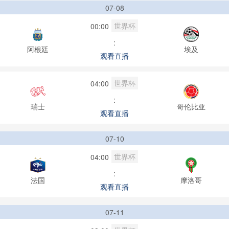
07-08
世界杯
00:00
:
阿根廷
埃及
观看直播
世界杯
04:00
:
瑞士
哥伦比亚
观看直播
07-10
世界杯
04:00
:
法国
摩洛哥
观看直播
07-11