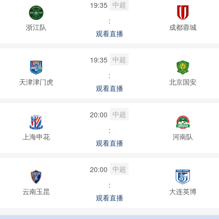
中超
19:35
:
浙江队
成都蓉城
观看直播
中超
19:35
:
天津津门虎
北京国安
观看直播
中超
20:00
:
上海申花
河南队
观看直播
中超
20:00
:
云南玉昆
大连英博
观看直播