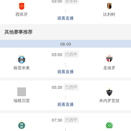
世界杯
03:00
:
西班牙
比利时
观看直播
其他赛事推荐
08-09
巴西甲
03:00
:
格雷米奥
圣保罗
观看直播
巴西甲
05:30
:
瑞模贝雷
米内罗竞技
观看直播
巴西甲
07:30
: