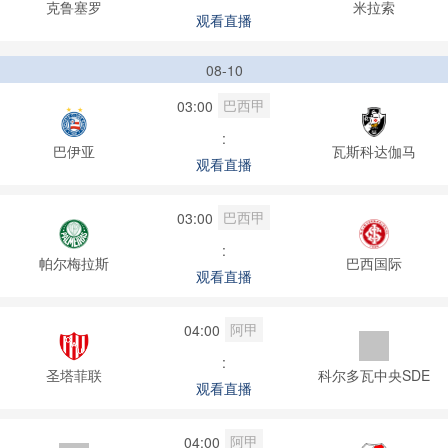
克鲁塞罗
米拉索
观看直播
08-10
巴西甲
03:00
:
巴伊亚
瓦斯科达伽马
观看直播
巴西甲
03:00
:
帕尔梅拉斯
巴西国际
观看直播
阿甲
04:00
:
圣塔菲联
科尔多瓦中央SDE
观看直播
阿甲
04:00