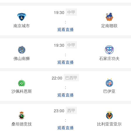
中甲
19:30
:
南京城市
定南赣联
观看直播
中甲
19:30
:
佛山南狮
石家庄功夫
观看直播
巴西甲
22:00
:
沙佩科恩斯
巴伊亚
观看直播
西甲
23:00
:
桑坦德竞技
比利亚雷亚尔
观看直播