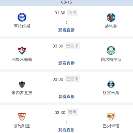
08-16
西甲
01:30
:
阿拉维斯
赫塔菲
观看直播
巴西甲
03:30
:
弗鲁米嫩塞
帕尔梅拉斯
观看直播
巴西甲
03:30
:
米内罗竞技
格雷米奥
观看直播
西甲
03:30
:
塞维利亚
巴列卡诺
观看直播