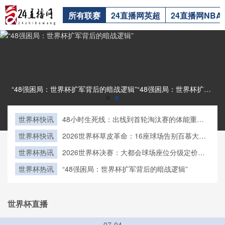
所有联赛
24直播网英超
24直播网NBA
“48强困局：世界杯扩军背后的暗战逻辑”“48强困局：世界杯扩军背后的暗战逻辑”
世界杯快讯
48小时生死线：出线到首轮淘汰赛的体能重塑
策略
世界杯快讯
2026世界杯草皮革命：16座球场告别百慕大
草，黑麦草技术引领生态新篇章
世界杯热讯
2026世界杯决赛：大都会球场座位分级定价与
环形视野全景解构
世界杯热讯
“48强困局：世界杯扩军背后的暗战逻辑”
世界杯直播
07-04