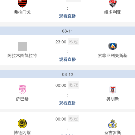
:
弗拉门戈
维多利亚
观看直播
08-11
欧冠
23:00
:
阿拉木图凯拉特
索非亚列夫斯基
观看直播
08-12
欧冠
00:00
:
萨巴赫
奥胡斯
观看直播
欧冠
00:00
:
博德闪耀
圣吉罗斯