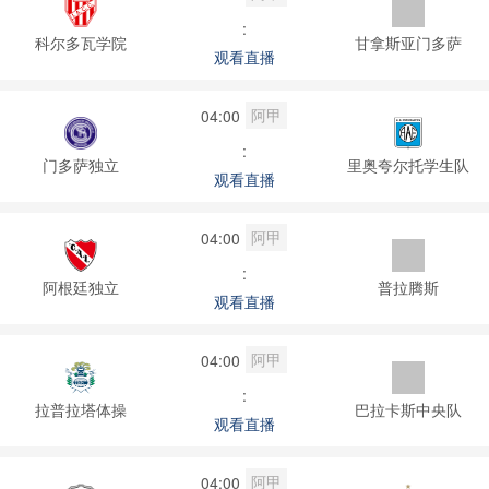
:
科尔多瓦学院
甘拿斯亚门多萨
观看直播
阿甲
04:00
:
门多萨独立
里奥夸尔托学生队
观看直播
阿甲
04:00
:
阿根廷独立
普拉腾斯
观看直播
阿甲
04:00
:
拉普拉塔体操
巴拉卡斯中央队
观看直播
阿甲
04:00