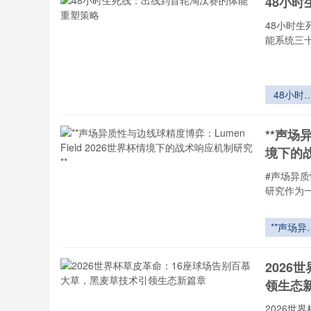
48小
暗战逻辑
48小时
能系统三
48小时
死线：出
到首轮淘
**声场
赛的体能
境下的战
塑策略
#声场异质
研究作为
**声场异
性与边线
精度博弈
2026
Lumen
领生态
Field 20
世界杯情
2026