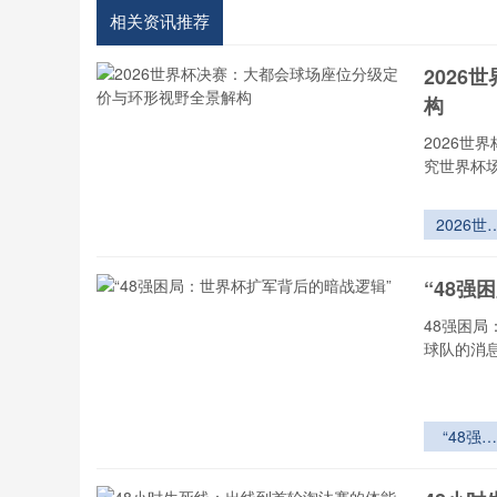
相关资讯推荐
202
构
2026
究世界杯
2026世
杯决赛：
都会球场
“48强
位分级定
与环形视
48强困局
全景解
球队的消
“48强困
局：世界
扩军背后