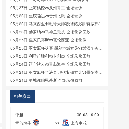
05月27日 上海橘橙vs泉州青工 全场录像
05月26日 重庆瀚达vs贵州飞鹰 全场录像
05月26日 马来西亚羽毛球大师赛混双决赛 蒋振邦/魏
雅欣vs冯彦哲/黄东萍 全场录像回放
05月26日 赫罗纳vs马德里竞技 全场录像回放
05月25日 皇家贝蒂斯vs瓦伦西亚 全场录像
05月25日 亚女冠杯决赛 墨尔本城女足vs武汉车谷江
大女足 全场录像回放
05月25日 利雅得胜利vs卡利杰 全场录像回放
05月24日 辽宁铁人vs青岛海牛 全场录像回放
05月24日 亚女冠杯半决赛 现代制铁女足vs墨尔本城
女足 全场录像
05月24日 曼城vs伯恩茅斯 全场录像回放
05月23日 亚女冠杯半决赛 现代制铁女足vs墨尔本城
相关赛事
女足 全场录像
05月23日 欧联杯决赛 热刺vs曼联 全场录像
05月23日 广西平果vs成都蓉城 全场录像回放
05月22日 深圳青年人vs大连英博 全场录像回放
中超
08-08 19:00
05月22日 亚女冠杯半决赛 武汉车谷江大女足vs胡志
青岛海牛
上海申花
vs
明市女足 全场录像
05月22日 陕西联合vs武汉三镇 全场录像回放