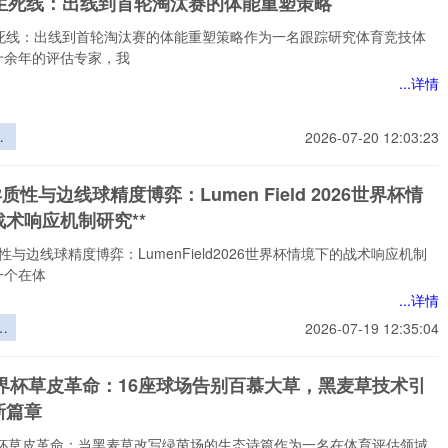
时生死线：出线到首轮淘汰赛的体能重塑策略
”
生死线：出线到首轮淘汰赛的体能重塑策略作为一名跟踪研究体育竞技体
十余年的评估专家，我
...详情
生
2026-07-20 12:03:23
线
汰
异质性与边线球精度博弈：Lumen Field 2026世界杯情
重
术响应机制研究**
性与边线球精度博弈：LumenField2026世界杯情境下的战术响应机制
一个在体
...详情
质
2026-07-19 12:35:04
球
：
世界杯草皮革命：16座球场告别百慕大草，黑麦草技术引
新篇章
26
境
世界杯草皮革命：当黑麦草改写绿茵场的生态诗篇作为一名在体育评估领域