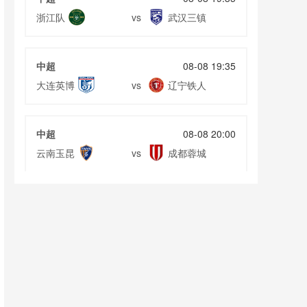
浙江队
武汉三镇
vs
中超
08-08 19:35
大连英博
辽宁铁人
vs
中超
08-08 20:00
云南玉昆
成都蓉城
vs
中甲
08-08 20:00
定南赣联
大连鲲城
vs
巴西甲
08-09 03:00
格雷米奥
圣保罗
vs