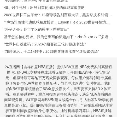
“48强困局：世界杯扩军背后的暗战逻辑”
48小时生死线：出线到首轮淘汰赛的体能重塑策略
2026世界杯草皮革命：16座球场告别百慕大草，黑麦草技术引领生
态新篇章
**声场异质性与边线球精度博弈：Lumen Field 2026世界杯情境下
的战术响应机制研究**
“种子之外：死亡半区的秩序正在被重写”
基于您的核心要求，我为您重写的标题如下：<br /> <br /> **多语言
指令环境中的判罚通信可靠性：2026世界杯通信系统实战评估与反
“世界杯出线密码：2026小组赛第三轮的‘隐形算法’”
思**
“加时燃尽，十二码封神：2026世界杯淘汰赛的终极试炼场”
24直播网【吉祥如意NBA直播】提供NBA直播,NBA免费实时高清直
播,实现NBA比赛视频在线观看无插件；开创NBA直播元宇宙新纪
元，虚拟球馆可容纳百万观众同步观赛。每位用户都能创建专属虚
拟形象参与NBA季前赛直播互动，与全球球迷进行实时交流。我们
的NBA直播系统整合了5G全息投影技术，重要赛事支持3D立体直
播。在直播过程中，观众可投票选择镜头焦点，决定NBA直播的画
面呈现角度。24直播网与ESPN建立战略合作，引入独家NBA季前赛
直播幕后花絮。我们的智能穿戴设备联动功能，**迷在观看NBA季前
赛直播时同步监测自身心率变化。通过机器学习算法，NBA直播解
说能自动适配观众的知识层级，从入门到专业提供9级解说深度。每