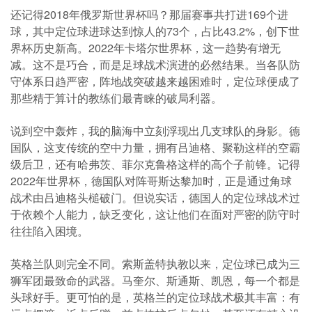
还记得2018年俄罗斯世界杯吗？那届赛事共打进169个进
球，其中定位球进球达到惊人的73个，占比43.2%，创下世
界杯历史新高。2022年卡塔尔世界杯，这一趋势有增无
减。这不是巧合，而是足球战术演进的必然结果。当各队防
守体系日趋严密，阵地战突破越来越困难时，定位球便成了
那些精于算计的教练们最青睐的破局利器。
说到空中轰炸，我的脑海中立刻浮现出几支球队的身影。德
国队，这支传统的空中力量，拥有吕迪格、聚勒这样的空霸
级后卫，还有哈弗茨、菲尔克鲁格这样的高个子前锋。记得
2022年世界杯，德国队对阵哥斯达黎加时，正是通过角球
战术由吕迪格头槌破门。但说实话，德国人的定位球战术过
于依赖个人能力，缺乏变化，这让他们在面对严密的防守时
往往陷入困境。
英格兰队则完全不同。索斯盖特执教以来，定位球已成为三
狮军团最致命的武器。马奎尔、斯通斯、凯恩，每一个都是
头球好手。更可怕的是，英格兰的定位球战术极其丰富：有