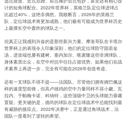
远点摆渡、近点后蹭、前点掩护后点包抄，甚至还有精心设
计的短角球配合。2022年世界杯，英格兰队定位球进球占
比超过40%，这绝非偶然。我敢断言，2026年的英格兰
队，定位球战术将更加成熟，他们极有可能成为世界杯历史
上最擅长空中轰炸的球队之一。
但真正让我感到兴奋的是那些新兴力量。摩洛哥队在卡塔尔
世界杯上的表现令人印象深刻，他们的定位球防守固若金
汤，进攻端也屡有建树。塞内加尔、喀麦隆这些非洲球队，
身体素质出众，在空中对抗中往往占据优势。如果他们在战
术素养上再进一步，完全有可能在2026年创造奇迹。
还有一支球队不得不提——法国队。尽管他们拥有姆巴佩这
样的速度型前锋，但高卢雄鸡的空中力量同样不容小觑。瓦
拉内、于帕梅卡诺、科纳特，这些顶级中卫的头球能力毋庸
置疑。更关键的是，德尚的球队在定位球战术中总能找到最
有威胁的接应点。2022年决赛中，正是通过角球战术，法
国队一度看到了逆转的希望。