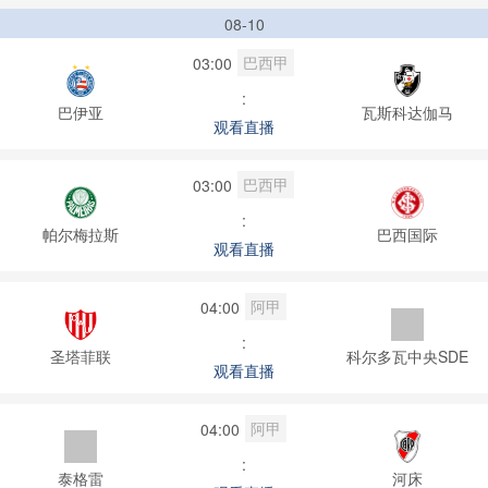
08-10
巴西甲
03:00
:
巴伊亚
瓦斯科达伽马
观看直播
巴西甲
03:00
:
帕尔梅拉斯
巴西国际
观看直播
阿甲
04:00
:
圣塔菲联
科尔多瓦中央SDE
观看直播
阿甲
04:00
:
泰格雷
河床