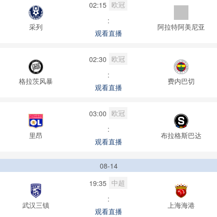
欧冠
02:15
:
采列
阿拉特阿美尼亚
观看直播
欧冠
02:30
:
格拉茨风暴
费内巴切
观看直播
欧冠
03:00
:
里昂
布拉格斯巴达
观看直播
08-14
中超
19:35
:
武汉三镇
上海海港
观看直播