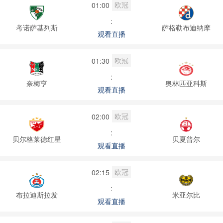
欧冠
01:00
:
考诺萨基列斯
萨格勒布迪纳摩
观看直播
欧冠
01:30
:
奈梅亨
奥林匹亚科斯
观看直播
欧冠
02:00
:
贝尔格莱德红星
贝夏普尔
观看直播
欧冠
02:15
:
布拉迪斯拉发
米亚尔比
观看直播