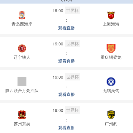
世界杯
19:00
:
青岛西海岸
上海海港
观看直播
世界杯
19:00
:
辽宁铁人
重庆铜梁龙
观看直播
世界杯
19:00
:
陕西联合月亮泊队
无锡吴钩
观看直播
世界杯
19:00
:
苏州东吴
广州豹
观看直播