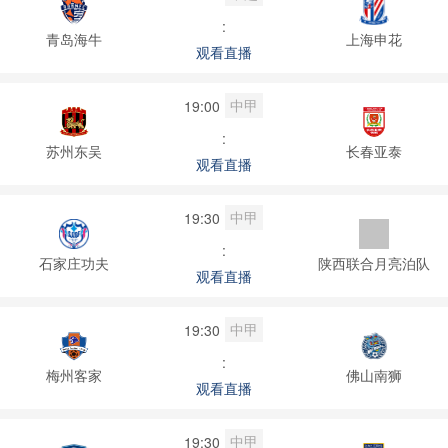
:
青岛海牛
上海申花
观看直播
中甲
19:00
:
苏州东吴
长春亚泰
观看直播
中甲
19:30
:
石家庄功夫
陕西联合月亮泊队
观看直播
中甲
19:30
:
梅州客家
佛山南狮
观看直播
中甲
19:30