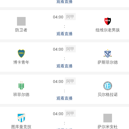
观看直播
阿甲
04:00
:
防卫者
纽维尔老男孩
观看直播
阿甲
04:00
:
博卡青年
萨斯菲尔德
观看直播
阿甲
04:00
:
班菲尔德
贝尔格拉诺
观看直播
阿甲
04:00
:
图库曼竞技
萨尔米安杜