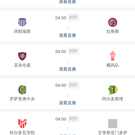
观看直播
阿甲
04:00
:
塔勒瑞斯
拉努斯
观看直播
阿甲
04:00
:
圣洛伦索
飓风队
观看直播
阿甲
04:00
:
罗萨里奥中央
阿尔多斯维
观看直播
阿甲
04:00
:
科尔多瓦学院
甘拿斯亚门多萨