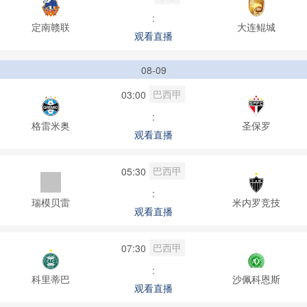
:
定南赣联
大连鲲城
观看直播
08-09
巴西甲
03:00
:
格雷米奥
圣保罗
观看直播
巴西甲
05:30
:
瑞模贝雷
米内罗竞技
观看直播
巴西甲
07:30
:
科里蒂巴
沙佩科恩斯
观看直播