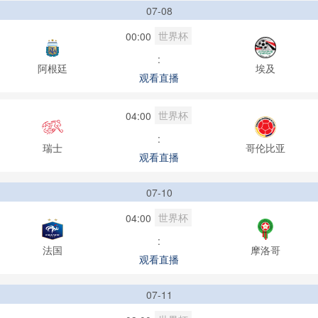
07-08
世界杯
00:00
:
阿根廷
埃及
观看直播
世界杯
04:00
:
瑞士
哥伦比亚
观看直播
07-10
世界杯
04:00
:
法国
摩洛哥
观看直播
07-11