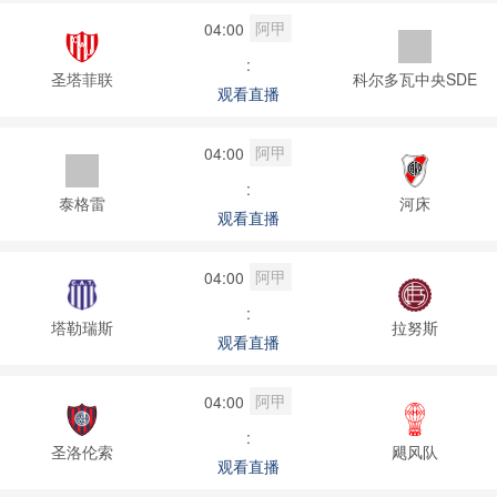
阿甲
04:00
:
圣塔菲联
科尔多瓦中央SDE
观看直播
阿甲
04:00
:
泰格雷
河床
观看直播
阿甲
04:00
:
塔勒瑞斯
拉努斯
观看直播
阿甲
04:00
:
圣洛伦索
飓风队
观看直播