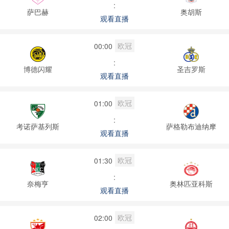
:
萨巴赫
奥胡斯
观看直播
欧冠
00:00
:
博德闪耀
圣吉罗斯
观看直播
欧冠
01:00
:
考诺萨基列斯
萨格勒布迪纳摩
观看直播
欧冠
01:30
:
奈梅亨
奥林匹亚科斯
观看直播
欧冠
02:00