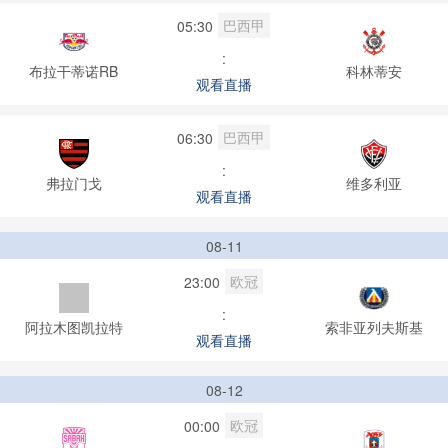
巴西甲
05:30
:
布拉干蒂诺RB
科林蒂安
观看直播
巴西甲
06:30
:
弗拉门戈
维多利亚
观看直播
08-11
欧冠
23:00
:
阿拉木图凯拉特
索非亚列夫斯基
观看直播
08-12
欧冠
00:00