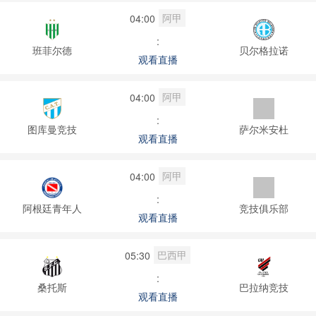
阿甲
04:00
:
班菲尔德
贝尔格拉诺
观看直播
阿甲
04:00
:
图库曼竞技
萨尔米安杜
观看直播
阿甲
04:00
:
阿根廷青年人
竞技俱乐部
观看直播
巴西甲
05:30
:
桑托斯
巴拉纳竞技
观看直播