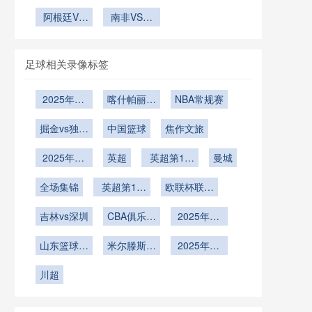
勤时长上限
别！37 岁
系统实战评
性再审视”
巴西苏格兰
骑能否重现
策略
乌拉圭神锋
阿根廷VS
研究
估与反思**
南非VS韩
VS巴西直
2004年辉
世界杯终章
奥地利直播
国南非VS
播
煌？》
阿根廷VS
韩国直播
奥地利在线
足球相关录像标签
直播
2025年12
喀什帕丽迪
NBA常规赛
月29日
澳vs吴川青
掘金vs独行
中国篮球
年
焦作文旅
侠
2025年12
英超
英超第17
曼城
月22日
轮
全场集锦
英超第16
欧联杯联赛
轮
阶段第6轮
吉林vs深圳
CBA俱乐部
2025年12
杯武汉赛区
月2日
山东篮球联
米尔滕斯vs
淘汰赛
2025年11
赛总决赛第
江俊
月23日
川超
4轮