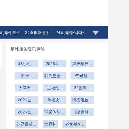
4直播网法甲
24直播网意甲
24直播网欧联杯
足球相关资讯标签
48小时生
2026世界
黑麦草技术
死线：出线
杯草皮革
引领生态新
到首轮淘汰
“种子之
我为您重写
命：16座
“气候裂痕
篇章
赛的体能重
外：死亡半
球场告别百
的标题如
下的草种暗
区的秩序正
大洋洲新
塑策略
下：<br />
“主场红利
慕大草
战：美加墨
32强淘汰
在被重写”
局：2026
重估：美加
<br /> **多
16城世界
赛签位推
扩军浪潮下
2026世界
语言指令环
墨世界杯附
“单场决生
杯的百慕大
海拔落差与
演：2026
的战术演进
杯赛程优
境中的判罚
加赛的种子
死 vs 两回
与黑麦草抉
世界杯扩军
气压变量：
与权力版图
化：训练基
2026世界
合博弈：美
球员体能面
通信可靠
位暗战”
新格局深度
墨西哥三座
《捷克时隔
择”
地至比赛场
杯扩军赛程
重塑
加墨世界杯
临极限挑战
性：2026
世界杯球场
20年回
解析
地的每日通
苏亚雷斯告
下
世界杯通信
附加赛公平
世界杯
苏格兰VS
的用球调校
归！东欧铁