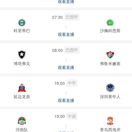
观看直播
巴西甲
07:30
:
科里蒂巴
沙佩科恩斯
观看直播
巴西甲
08:00
:
博塔弗戈
弗鲁米嫩塞
观看直播
中甲
18:00
:
延边龙鼎
深圳青年人
观看直播
中超
19:00
:
河南队
青岛西海岸