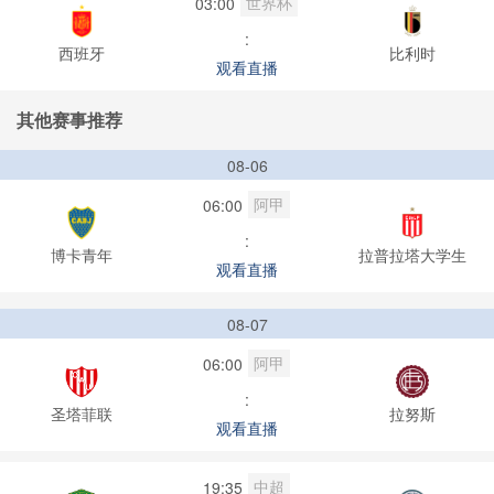
世界杯
03:00
:
西班牙
比利时
观看直播
其他赛事推荐
08-06
阿甲
06:00
:
博卡青年
拉普拉塔大学生
观看直播
08-07
阿甲
06:00
:
圣塔菲联
拉努斯
观看直播
中超
19:35