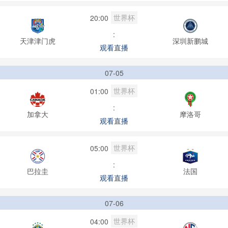
世界杯
20:00
:
天津津门虎
深圳新鹏城
观看直播
07-05
世界杯
01:00
:
加拿大
摩洛哥
观看直播
世界杯
05:00
:
巴拉圭
法国
观看直播
07-06
世界杯
04:00