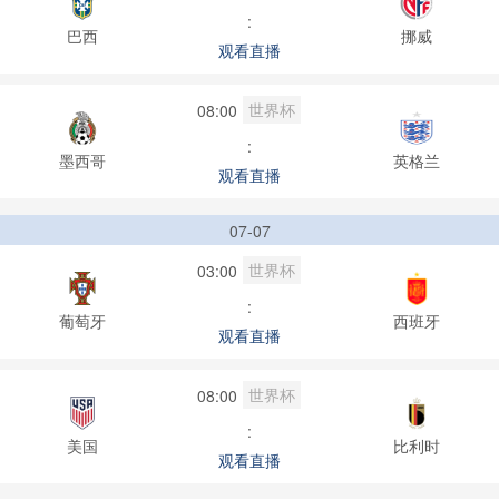
:
巴西
挪威
观看直播
世界杯
08:00
:
墨西哥
英格兰
观看直播
07-07
世界杯
03:00
:
葡萄牙
西班牙
观看直播
世界杯
08:00
:
美国
比利时
观看直播