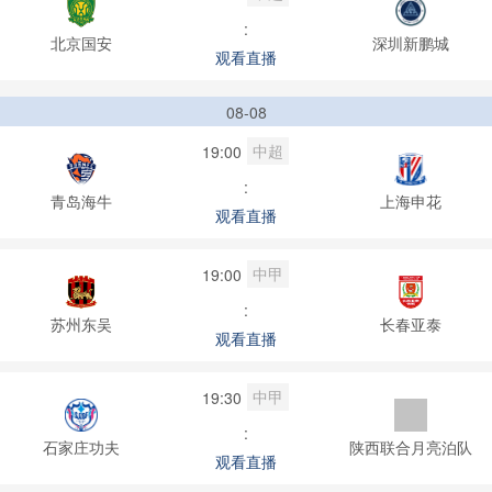
:
北京国安
深圳新鹏城
观看直播
08-08
中超
19:00
:
青岛海牛
上海申花
观看直播
中甲
19:00
:
苏州东吴
长春亚泰
观看直播
中甲
19:30
:
石家庄功夫
陕西联合月亮泊队
观看直播