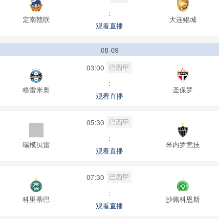
:
定南赣联
大连鲲城
观看直播
08-09
巴西甲
03:00
:
格雷米奥
圣保罗
观看直播
巴西甲
05:30
:
瑞模贝雷
米内罗竞技
观看直播
巴西甲
07:30
:
科里蒂巴
沙佩科恩斯
观看直播