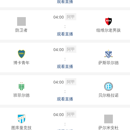
观看直播
阿甲
04:00
:
防卫者
纽维尔老男孩
观看直播
阿甲
04:00
:
博卡青年
萨斯菲尔德
观看直播
阿甲
04:00
:
班菲尔德
贝尔格拉诺
观看直播
阿甲
04:00
:
图库曼竞技
萨尔米安杜