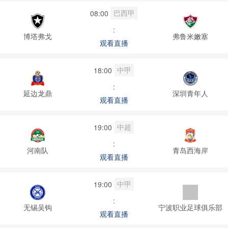
巴西甲
08:00
:
博塔弗戈
弗鲁米嫩塞
观看直播
中甲
18:00
:
延边龙鼎
深圳青年人
观看直播
中超
19:00
:
河南队
青岛西海岸
观看直播
中甲
19:00
:
无锡吴钩
宁波职业足球俱乐部
观看直播