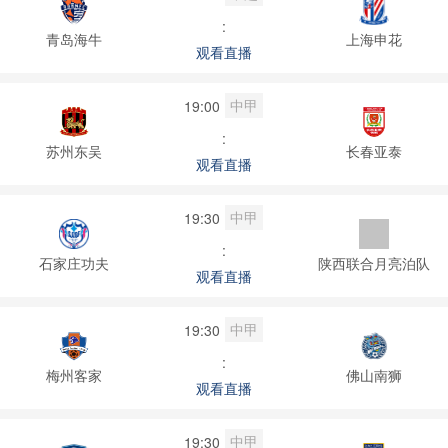
:
青岛海牛
上海申花
观看直播
中甲
19:00
:
苏州东吴
长春亚泰
观看直播
中甲
19:30
:
石家庄功夫
陕西联合月亮泊队
观看直播
中甲
19:30
:
梅州客家
佛山南狮
观看直播
中甲
19:30