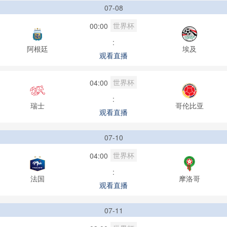
07-08
世界杯
00:00
:
阿根廷
埃及
观看直播
世界杯
04:00
:
瑞士
哥伦比亚
观看直播
07-10
世界杯
04:00
:
法国
摩洛哥
观看直播
07-11