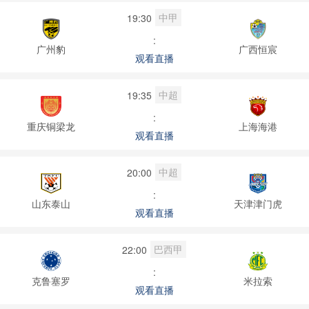
中甲
19:30
:
广州豹
广西恒宸
观看直播
中超
19:35
:
重庆铜梁龙
上海海港
观看直播
中超
20:00
:
山东泰山
天津津门虎
观看直播
巴西甲
22:00
:
克鲁塞罗
米拉索
观看直播