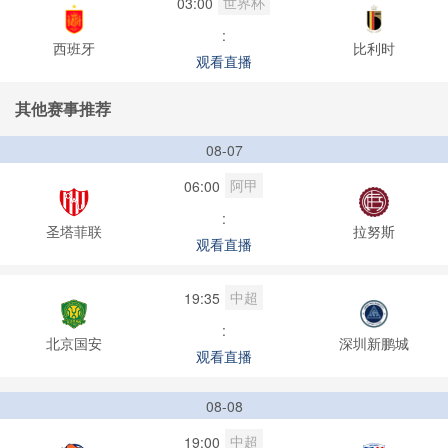
世界杯
03:00
:
西班牙
比利时
观看直播
其他赛事推荐
08-07
阿甲
06:00
:
圣塔菲联
拉努斯
观看直播
中超
19:35
:
北京国安
深圳新鹏城
观看直播
08-08
中超
19:00