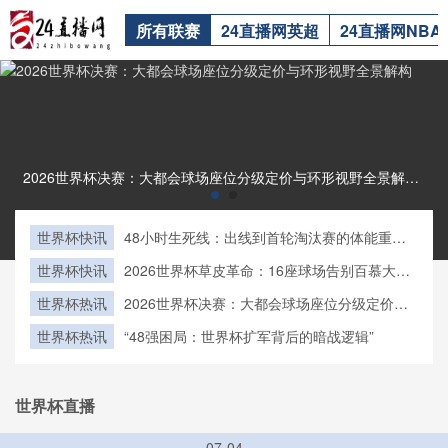
所有联赛
24直播网英超
24直播网NBA
2026世界杯决赛：大都会球场座位分级定价与环形视野全景解构2026世界杯决赛：大都会球场座位分级定价与环形视野全景解构
世界杯快讯
48小时生死线：出线到首轮淘汰赛的体能重塑
策略
世界杯快讯
2026世界杯草皮革命：16座球场告别百慕大
草，黑麦草技术引领生态新篇章
世界杯热讯
2026世界杯决赛：大都会球场座位分级定价与
环形视野全景解构
世界杯热讯
“48强困局：世界杯扩军背后的暗战逻辑”
世界杯直播
07-04