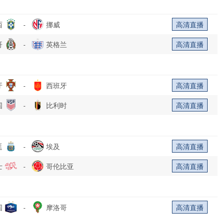
西
-
挪威
高清直播
哥
-
英格兰
高清直播
牙
-
西班牙
高清直播
国
-
比利时
高清直播
廷
-
埃及
高清直播
士
-
哥伦比亚
高清直播
国
-
摩洛哥
高清直播