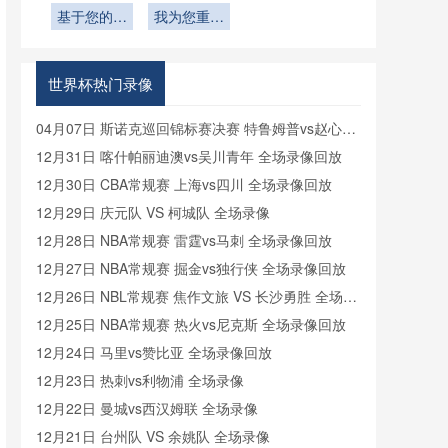
年世界杯应
略分水岭与
基于您的核
Stadium西
优化与窗口
与权力版图
我为您重写
世界杯淘汰
杯的百慕大
用前景的量
看台阳光暴
联赛重塑”
心要求
结构设计
的标题如
重塑
赛的终极试
与黑麦草抉
化预测**
露评估——
下：<br />
炼场”
择”
2026世界
<br /> **多
世界杯热门录像
杯赛事适配
语言指令环
性研究”
境中的判罚
04月07日 斯诺克巡回锦标赛决赛 特鲁姆普vs赵心童
通信可靠
全场录像回放
12月31日 喀什帕丽迪澳vs吴川青年 全场录像回放
性：2026
12月30日 CBA常规赛 上海vs四川 全场录像回放
世界杯通信
系统实战评
12月29日 庆元队 VS 柯城队 全场录像
估与反思**
12月28日 NBA常规赛 雷霆vs马刺 全场录像回放
12月27日 NBA常规赛 掘金vs独行侠 全场录像回放
12月26日 NBL常规赛 焦作文旅 VS 长沙勇胜 全场录
像
12月25日 NBA常规赛 热火vs尼克斯 全场录像回放
12月24日 马里vs赞比亚 全场录像回放
12月23日 热刺vs利物浦 全场录像
12月22日 曼城vs西汉姆联 全场录像
12月21日 台州队 VS 余姚队 全场录像