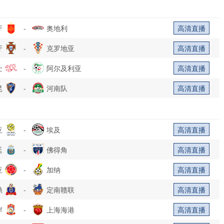
牙
-
奥地利
高清直播
牙
-
克罗地亚
高清直播
士
-
阿尔及利亚
高清直播
昆
-
河南队
高清直播
亚
-
埃及
高清直播
廷
-
佛得角
高清直播
亚
-
加纳
高清直播
鼎
-
定南赣联
高清直播
岸
-
上海海港
高清直播