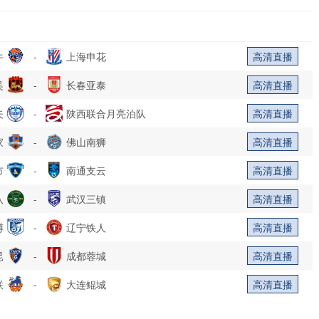
牛
-
上海申花
高清直播
吴
-
长春亚泰
高清直播
夫
-
陕西联合月亮泊队
高清直播
家
-
佛山南狮
高清直播
市
-
南通支云
高清直播
队
-
武汉三镇
高清直播
博
-
辽宁铁人
高清直播
昆
-
成都蓉城
高清直播
联
-
大连鲲城
高清直播