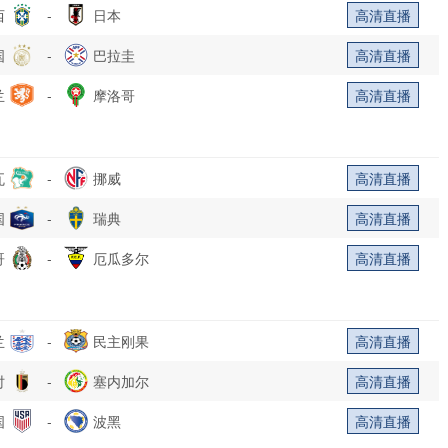
西
-
日本
高清直播
国
-
巴拉圭
高清直播
兰
-
摩洛哥
高清直播
瓦
-
挪威
高清直播
国
-
瑞典
高清直播
哥
-
厄瓜多尔
高清直播
兰
-
民主刚果
高清直播
时
-
塞内加尔
高清直播
国
-
波黑
高清直播