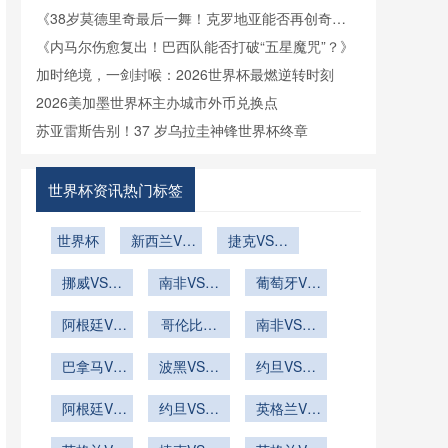
煌？》
《38岁莫德里奇最后一舞！克罗地亚能否再创奇
迹？》
《内马尔伤愈复出！巴西队能否打破“五星魔咒”？》
加时绝境，一剑封喉：2026世界杯最燃逆转时刻
2026美加墨世界杯主办城市外币兑换点
苏亚雷斯告别！37 岁乌拉圭神锋世界杯终章
世界杯资讯热门标签
世界杯
新西兰VS
捷克VS墨
埃及直播新
西哥捷克
挪威VS塞
西兰VS埃
南非VS韩
VS墨西哥
葡萄牙VS
内加尔挪威
及在线直播
国南非VS
直播
乌兹别克斯
VS塞内加
阿根廷VS
韩国直播
哥伦比亚
南非VS韩
坦葡萄牙
奥地利阿根
尔直播
VS刚果哥
国直播南非
VS乌兹别
廷VS奥地
巴拿马VS
伦比亚VS
波黑VS卡
克斯坦直播
VS韩国在
约旦VS阿
克罗地亚直
利直播
刚果直播
塔尔波黑
尔及利亚约
线直播
阿根廷VS
播巴拿马
VS卡塔尔
约旦VS阿
旦VS阿尔
英格兰VS
奥地利直播
VS克罗地
尔及利亚直
直播
及利亚直播
加纳英格兰