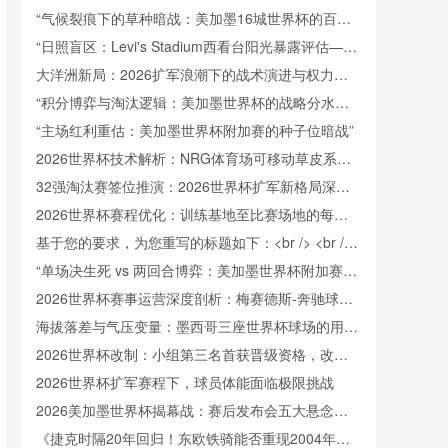
世界杯通信系统实战评估与反思**
“气候裂痕下的草种暗战：美加墨16城世界杯的百慕
大与黑麦草抉择”
“日照盲区：Levi's Stadium西看台阳光暴露评估——
2026世界杯赛事适配性研究”
大洋洲新局：2026扩军浪潮下的战术演进与权力版
图重塑
“积分博弈与淘汰逻辑：美加墨世界杯的战略分水岭
与联赛重塑”
“主场红利重估：美加墨世界杯附加赛的种子位暗战”
2026世界杯技术解析：NRG体育场可移动草皮系统
的维护周期优化与窗口结构设计
32强淘汰赛签位推演：2026世界杯扩军新格局深度
解析
2026世界杯赛程优化：训练基地至比赛场地的每日
通勤时长上限研究
基于您的要求，为您重写的标题如下：<br /> <br />
**基于百场赛事的半自动越位系统触发率研究：2026
“单场决生死 vs 两回合博弈：美加墨世界杯附加赛公
年世界杯应用前景的量化预测**
平性再审视”
2026世界杯赛事运营深度剖析：梅赛德斯-奔驰球场
可开合屋顶的全周期操作指南
海拔落差与气压变量：墨西哥三座世界杯球场的用球
调校策略
2026世界杯改制：小组第三名首获晋级资格，改革
引发热议
2026世界杯扩军赛程下，球员体能面临极限挑战
2026美加墨世界杯揭幕战：赛后发布会五大悬念直
击
《捷克时隔20年回归！东欧铁骑能否重现2004年辉