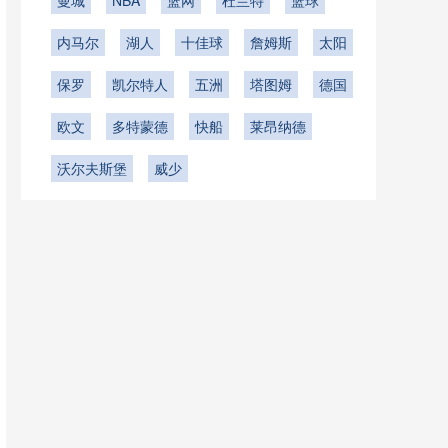
曼城
NBA
篮网
杜兰特
篮球
内马尔
湖人
十佳球
詹姆斯
太阳
保罗
凯尔特人
五洲
塔图姆
德国
欧文
多特蒙德
快船
莱昂纳德
沃尔夫斯堡
威少