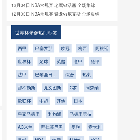
像回放
12月04日 NBA常规赛 老鹰vs活塞 全场集锦
12月03日 NBA常规赛 猛龙vs尼克斯 全场集锦
世界杯录像热门标签
西甲
巴塞罗那
欧冠
梅西
阿根廷
世界杯
足球
英超
意甲
德甲
法甲
巴黎圣日耳
综合
热刺
曼
那不勒斯
尤文图斯
C罗
阿森纳
欧联杯
中超
其他
日本
皇家马德里
利物浦
马德里竞技
AC米兰
拜仁慕尼黑
曼联
意大利