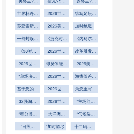
亚在线直播
阿根廷VS
英格兰VS
播约旦VS
捷克VS墨
VS加纳直
苏格兰VS
奥地利在线
加纳直播英
阿尔及利亚
西哥直播捷
巴西苏格兰
播
世界杯丹麦
格兰VS加
直播
克VS墨西
2026世界
在线直播
续写足坛神
VS巴西直
纳在线直播
童话！埃里
哥在线直播
杯最年长进
播
话
克森世界杯
苏亚雷斯告
球球员诞生
2026美加
加时绝境
别！37 岁
续写传奇
墨世界杯主
乌拉圭神锋
一剑封喉：
办城市外币
《捷克时隔
《内马尔伤
世界杯终章
2026世界
20年回
兑换点
愈复出！巴
杯最燃逆转
《38岁莫
归！东欧铁
2026世界
西队能否打
改革引发热
德里奇最后
时刻
骑能否重现
杯改制：小
破“五星魔
议
一舞！克罗
2026世界
组第三名首
球员体能面
2004年辉
2026美加
咒”？》
地亚能否再
杯扩军赛程
获晋级资格
临极限挑战
煌？》
墨世界杯揭
创奇迹？》
“单场决生
下
2026世界
幕战：赛后
海拔落差与
死 vs 两回
杯赛事运营
发布会五大
气压变量：
合博弈：美
基于您的要
深度剖析：
2026世界
墨西哥三座
为您重写的
悬念直击
加墨世界杯
求
梅赛德斯-
杯赛程优
世界杯球场
标题如下：
附加赛公平
32强淘汰
奔驰球场可
化：训练基
2026世界
的用球调校
<br /> <br
“主场红利
/> **基于百
性再审视”
赛签位推
开合屋顶的
地至比赛场
杯技术解
重估：美加
策略
场赛事的半
“积分博弈
演：2026
全周期操作
地的每日通
析：NRG
大洋洲新
墨世界杯附
“气候裂痕
自动越位系
世界杯扩军
与淘汰逻
勤时长上限
体育场可移
局：2026
指南
加赛的种子
下的草种暗
统触发率研
新格局深度
辑：美加墨
“日照盲
动草皮系统
扩军浪潮下
“加时燃尽
研究
十二码封
战：美加墨
位暗战”
究：2026
世界杯的战
区：Levi's
解析
的维护周期
的战术演进
神：2026
16城世界