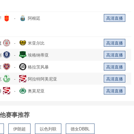
牙
-
阿根廷
高清直播
魔
-
米亚尔比
高清直播
列
-
埃格纳蒂亚
高清直播
茨
-
格拉茨风暴
高清直播
克
-
阿拉特阿美尼亚
高清直播
特
-
奥莫尼亚
高清直播
他赛事推荐
伊朗超
以色列联
德女DBBL