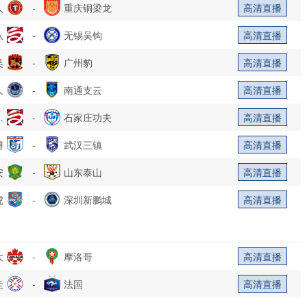
人
-
重庆铜梁龙
高清直播
队
-
无锡吴钩
高清直播
吴
-
广州豹
高清直播
人
-
南通支云
高清直播
乐
-
石家庄功夫
高清直播
博
部
-
武汉三镇
高清直播
安
-
山东泰山
高清直播
虎
-
深圳新鹏城
高清直播
大
-
摩洛哥
高清直播
圭
-
法国
高清直播