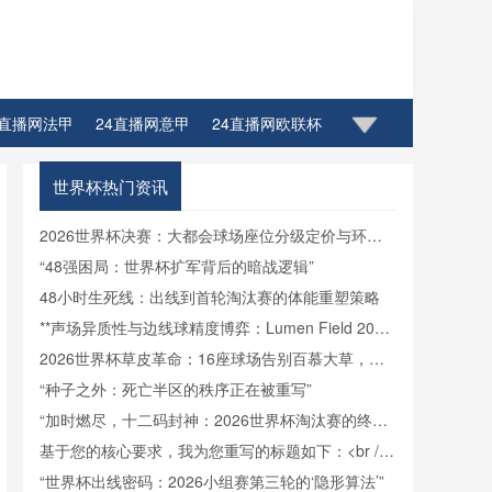
4直播网法甲
24直播网意甲
24直播网欧联杯
世界杯热门资讯
2026世界杯决赛：大都会球场座位分级定价与环形
视野全景解构
“48强困局：世界杯扩军背后的暗战逻辑”
48小时生死线：出线到首轮淘汰赛的体能重塑策略
**声场异质性与边线球精度博弈：Lumen Field 2026
世界杯情境下的战术响应机制研究**
2026世界杯草皮革命：16座球场告别百慕大草，黑
麦草技术引领生态新篇章
“种子之外：死亡半区的秩序正在被重写”
“加时燃尽，十二码封神：2026世界杯淘汰赛的终极
试炼场”
基于您的核心要求，我为您重写的标题如下：<br />
<br /> **多语言指令环境中的判罚通信可靠性：2026
“世界杯出线密码：2026小组赛第三轮的‘隐形算法’”