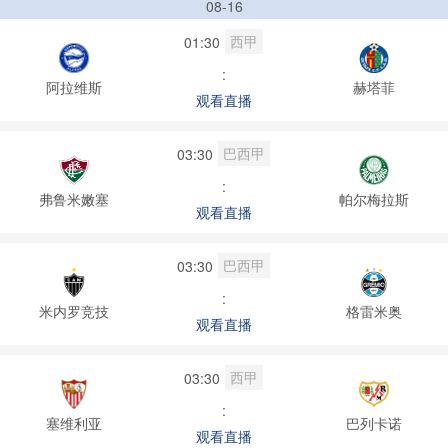
08-16
西甲
01:30
:
阿拉维斯
赫塔菲
观看直播
巴西甲
03:30
:
弗鲁米嫩塞
帕尔梅拉斯
观看直播
巴西甲
03:30
:
米内罗竞技
格雷米奥
观看直播
西甲
03:30
:
塞维利亚
巴列卡诺
观看直播