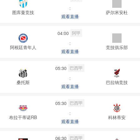
:
图库曼竞技
萨尔米安杜
观看直播
阿甲
04:00
:
阿根廷青年人
竞技俱乐部
观看直播
巴西甲
05:30
:
桑托斯
巴拉纳竞技
观看直播
巴西甲
05:30
:
布拉干蒂诺RB
科林蒂安
观看直播
巴西甲
06:30