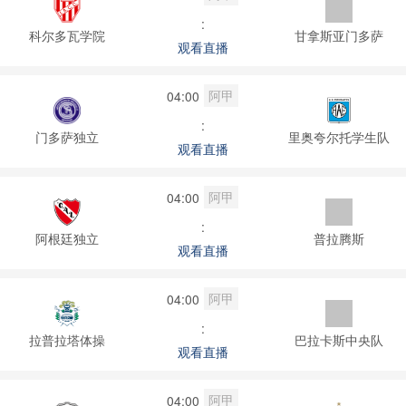
:
科尔多瓦学院
甘拿斯亚门多萨
观看直播
阿甲
04:00
:
门多萨独立
里奥夸尔托学生队
观看直播
阿甲
04:00
:
阿根廷独立
普拉腾斯
观看直播
阿甲
04:00
:
拉普拉塔体操
巴拉卡斯中央队
观看直播
阿甲
04:00