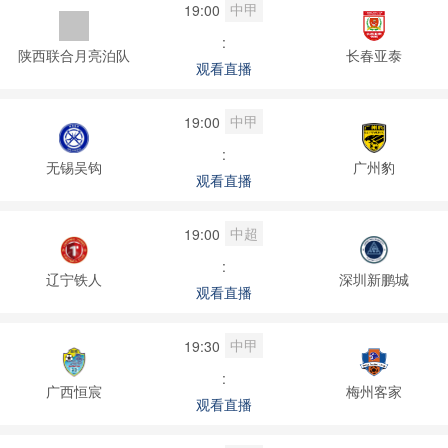
中甲
19:00
:
陕西联合月亮泊队
长春亚泰
观看直播
中甲
19:00
:
无锡吴钩
广州豹
观看直播
中超
19:00
:
辽宁铁人
深圳新鹏城
观看直播
中甲
19:30
:
广西恒宸
梅州客家
观看直播