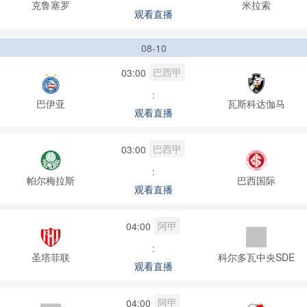
克鲁塞罗
米拉索
观看直播
08-10
巴西甲
03:00
:
巴伊亚
瓦斯科达伽马
观看直播
巴西甲
03:00
:
帕尔梅拉斯
巴西国际
观看直播
阿甲
04:00
:
圣塔菲联
科尔多瓦中央SDE
观看直播
阿甲
04:00