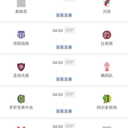
:
泰格雷
河床
观看直播
阿甲
04:00
:
塔勒瑞斯
拉努斯
观看直播
阿甲
04:00
:
圣洛伦索
飓风队
观看直播
阿甲
04:00
:
罗萨里奥中央
阿尔多斯维
观看直播
阿甲
04:00