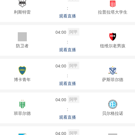
:
利斯特雷
拉普拉塔大学生
观看直播
阿甲
04:00
:
防卫者
纽维尔老男孩
观看直播
阿甲
04:00
:
博卡青年
萨斯菲尔德
观看直播
阿甲
04:00
:
班菲尔德
贝尔格拉诺
观看直播
阿甲
04:00