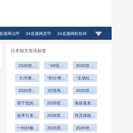
4直播网法甲
24直播网意甲
24直播网欧联杯
日本相关资讯标签
2026世界
“48强困
2026世界
杯决赛：大
局：世界杯
杯草皮革
都会球场座
大洋洲新
扩军背后的
“积分博弈
“主场红利
命：16座
位分级定价
局：2026
暗战逻辑”
与淘汰逻
球场告别百
重估：美加
与环形视野
扩军浪潮下
2026世界
辑：美加墨
32强淘汰
墨世界杯附
2026世界
慕大草
的战术演进
全景解构
杯技术解
世界杯的战
赛签位推
加赛的种子
杯赛程优
与权力版图
基于您的要
析：NRG
略分水岭与
演：2026
2026世界
化：训练基
海拔落差与
位暗战”
体育场可移
重塑
求
世界杯扩军
杯赛事运营
联赛重塑”
地至比赛场
气压变量：
动草皮系统
改革引发热
新格局深度
深度剖析：
2026世界
地的每日通
墨西哥三座
球员体能面
的维护周期
议
杯扩军赛程
梅赛德斯-
解析
勤时长上限
世界杯球场
临极限挑战
优化与窗口
一剑封喉：
奔驰球场可
2026美加
下
的用球调校
2026世界
研究