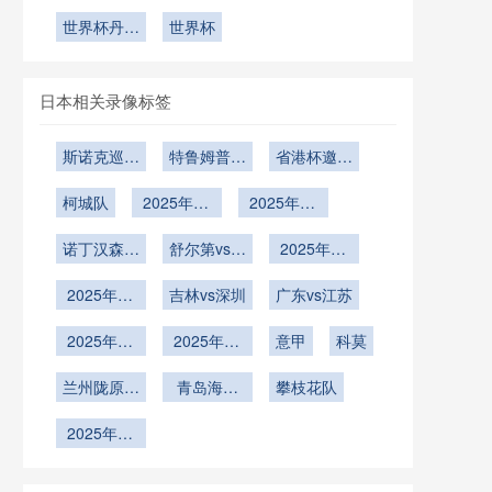
2026世界
结构设计
开合屋顶的
墨世界杯主
杯最年长进
策略
杯最燃逆转
世界杯丹麦
全周期操作
办城市外币
世界杯
球球员诞生
童话！埃里
时刻
兑换点
指南
克森世界杯
续写传奇
日本相关录像标签
斯诺克巡回
特鲁姆普vs
省港杯邀请
锦标赛决赛
赵心童
赛小组赛第
柯城队
2025年12
2025年12
3轮
月23日
月15日
诺丁汉森林
舒尔第vs范
2025年12
vs热刺
争一
月12日
2025年12
吉林vs深圳
广东vs江苏
月9日
2025年12
2025年11
意甲
科莫
月2日
月25日
兰州陇原竞
青岛海牛
攀枝花队
技U21
U21
2025年11
月20日